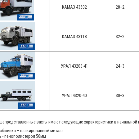
КАМАЗ 43502
28+2
КАМАЗ 43118
32+2
УРАЛ 43203-41
24+3
УРАЛ 4320-40
30+3
шепредставленные вахты имеют следующие характеристики в начальной 
 обшивка – плакированный металл
ь - пенополистерол 50мм