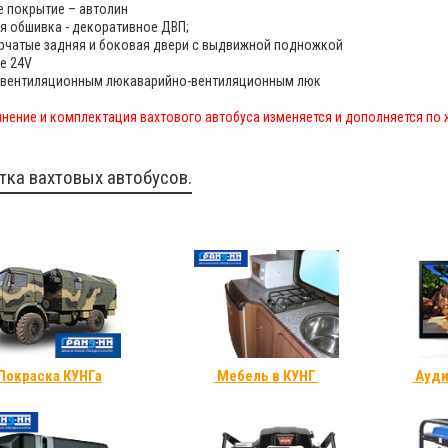
 покрытие – автолин
я обшивка - декоративное ДВП;
рчатые задняя и боковая двери с выдвижной подножкой
е 24V
-вентиляционным люкаварийно-вентиляционным люк
нение и комплектация вахтового автобуса изменяется и дополняется по
тка вахтовых автобусов.
Покраска КУНГа
Мебель в КУНГ
Ауди