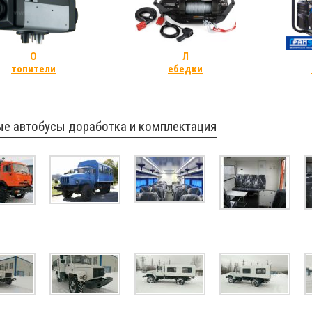
О
Л
топители
ебедки
ые автобусы доработка и комплектация