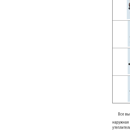
Все вы
наружная
утеплител