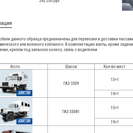
242 250 руб.
ация
били данного образца предназначены для перевозки и доставки пассажи
мического или военного клёпаного. В комплектацию вахты, кроме сидени
ние, крепёж под запасное колесо, связь с водителем
Фото
Шасси
Кол-во мест
15+1
ГАЗ 3309
19+1
15+1
ГАЗ 33081
19+1