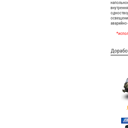
напольное
внутрення
одноство
освещени
аварийно
*испол
Дорабо