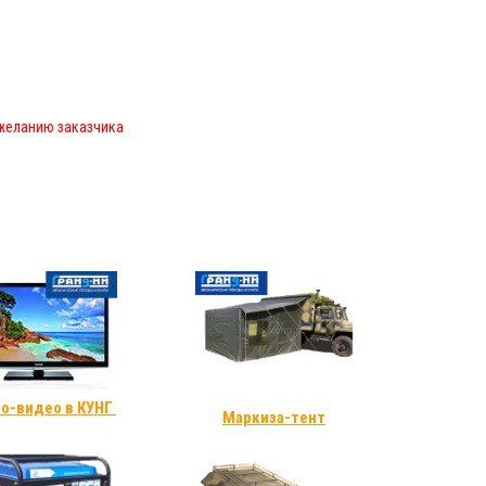
 желанию заказчика
о-видео в КУНГ
Маркиза-тент