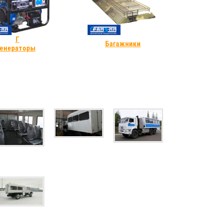
Г
Багажники
енераторы