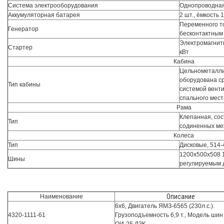
Система электрооборудования
Однопроводная
Аккумуляторная батарея
2 шт., ёмкость 
Переменного то
Генератор
бесконтактным
Электромагнит
Стартер
кВт
Кабина
Цельнометаллич
оборудована с
Тип кабины
системой венти
спального мест
Рама
Клепанная, сос
Тип
содиненных ме
Колеса
Тип
Дисковые, 514-
1200х500х508 1
Шины
регулируемым 
Описание
Наименование
6х6, Двигатель ЯМЗ-6565 (230л.с.).
4320-1111-61
Грузоподъемность 6,9 т., Модель шин