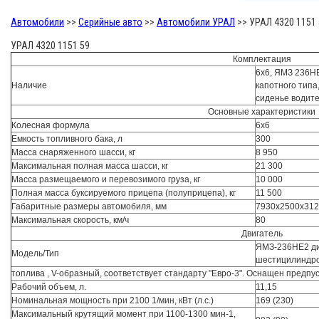
Автомобили
>>
Серийные авто
>>
Автомобили УРАЛ
>>
УРАЛ 4320 1151 
УРАЛ 4320 1151 59
Комплектация
6х6, ЯМЗ 236НЕ
Наличие
капотного типа
сиденье водит
Основные характеристики
Колесная формула
6x6
Емкость топливного бака, л
300
Масса снаряженного шасси, кг
8 950
Максимальная полная масса шасси, кг
21 300
Масса размещаемого и перевозимого груза, кг
10 000
Полная масса буксируемого прицепа (полуприцепа), кг
11 500
Габаритные размеры автомобиля, мм
7930х2500х31
Максимальная скорость, км/ч
80
Двигатель
ЯМЗ-236НЕ2 ди
Модель/Тип
шестицилиндро
топлива , V-образный, соответствует стандарту "Евро-3". Оснащен предп
Рабочий объем, л.
11,15
Номинальная мощность при 2100 1/мин, кВт (л.с.)
169 (230)
Максимальный крутящий момент при 1100-1300 мин-1,