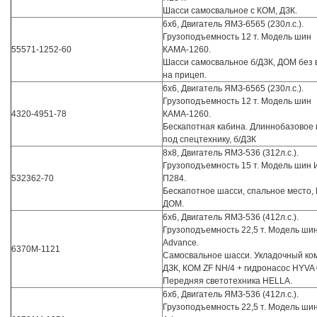
Шасси самосвальное с КОМ, ДЗК.
6х6, Двигатель ЯМЗ-6565 (230л.с.).
Грузоподъемность 12 т. Модель шин
55571-1252-60
КАМА-1260.
Шасси самосвальное б/ДЗК, ДОМ без
на прицеп.
6х6, Двигатель ЯМЗ-6565 (230л.с.).
Грузоподъемность 12 т. Модель шин
4320-4951-78
КАМА-1260.
Бескапотная кабина. Длиннобазовое
под спецтехнику, б/ДЗК
8х8, Двигатель ЯМЗ-536 (312л.с.).
Грузоподъемность 15 т. Модель шин 
532362-70
П284.
Бескапотное шасси, спальное место,
ДОМ.
6х6, Двигатель ЯМЗ-536 (412л.с.).
Грузоподъемность 22,5 т. Модель ши
Advance.
6370М-1121
Самосвальное шасси. Укладочный ко
ДЗК, КОМ ZF NH/4 + гидронасос HYVA 
Передняя светотехника HELLA.
6х6, Двигатель ЯМЗ-536 (412л.с.).
Грузоподъемность 22,5 т. Модель ши