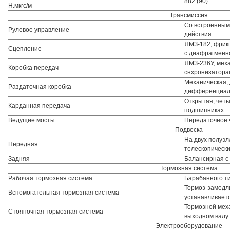
882 (90)
Н.мкгс/м
Трансмиссия
Со встроенным
Рулевое управление
действия
ЯМЗ-182, фрикц
Сцепление
с диафрагменн
ЯМЗ-236У, меха
Коробка передач
снхронизаторам
Механическая,
Раздаточная коробка
дифференциа
Открытая, четы
Карданная передача
подшипниках
Ведущие мосты
Передаточное 
Подвеска
На двух полуэл
Передняя
телескопическ
Задняя
Балансирная с
Тормозная система
Рабочая тормозная система
Барабанного т
Тормоз-замедл
Вспомогательная тормозная система
устанавливаетс
Тормозной меха
Стояночная тормозная система
выходном валу
Электрооборудование