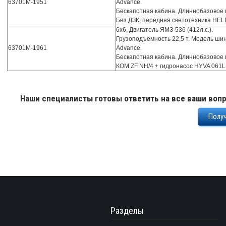
63701М-1951
Advance.
Бескапотная кабина. Длиннобазовое 
Без ДЗК, передняя светотехника HEL
6х6, Двигатель ЯМЗ-536 (412л.с.).
Грузоподъемность 22,5 т. Модель ши
63701М-1961
Advance.
Бескапотная кабина. Длиннобазовое 
КОМ ZF NH/4 + гидронасос HYVA 061L
Наши специалисты готовы ответить на все ваши вопр
Получ
Разделы