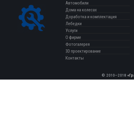
Автомобили
Дома на колесах
Доработка и комплектация
Лебедки
Услуги
О фирме
Фотогалерея
3D проектирование
Контакты
© 2010—2018
«Гр